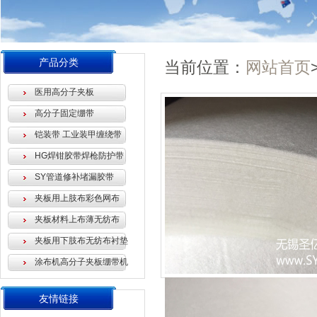
产品分类
当前位置：
网站首页
医用高分子夹板
高分子固定绷带
铠装带 工业装甲缠绕带
HG焊钳胶带焊枪防护带
SY管道修补堵漏胶带
夹板用上肢布彩色网布
夹板材料上布薄无纺布
夹板用下肢布无纺布衬垫
涂布机高分子夹板绷带机
友情链接