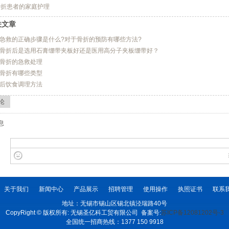
骨折患者的家庭护理
关文章
急救的正确步骤是什么?对于骨折的预防有哪些方法?
骨折后是选用石膏绷带夹板好还是医用高分子夹板绷带好？
骨折的急救处理
骨折有哪些类型
后饮食调理方法
论
息
关于我们
新闻中心
产品展示
招聘管理
使用操作
执照证书
联系
地址：无锡市锡山区锡北镇泾瑞路40号
CopyRight © 版权所有: 无锡圣亿科工贸有限公司 备案号:
苏ICP备12081202号-3
全国统一招商热线：1377 150 9918