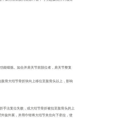
。
肢功能锻炼。如合并肩关节前脱位者，肩关节整复
如肱骨大结节骨折块向上移位至肱骨头以上，影响
骨折手法复位失败，或大结节骨折被拉至肱骨头的上
臂外旋外展，并用巾钳将大结节夹住向下牵拉，使