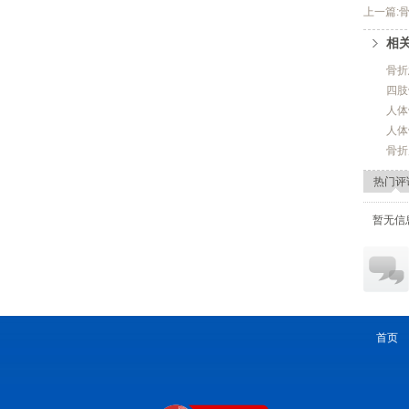
上一篇:
相
骨折
四肢
人体
人体
骨折
热门评
暂无信
首页