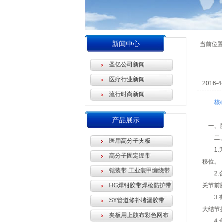
新闻中心
当前位
圣亿公司新闻
医疗行业新闻
2016-4
流行时尚新闻
核
产品展示
一、
二、肱
医用高分子夹板
1.无
高分子固定绷带
移位。
铠装带 工业装甲缠绕带
2.合
HG焊钳胶带焊枪防护带
关节前
3.有
SY管道修补堵漏胶带
大结节
夹板用上肢布彩色网布
4.合