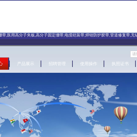
,医用高分子夹板,高分子固定绷带,电缆铠装带,焊钳防护胶带,管道修复带,无锡圣亿 
心
产品展示
招聘管理
使用操作
执照证书