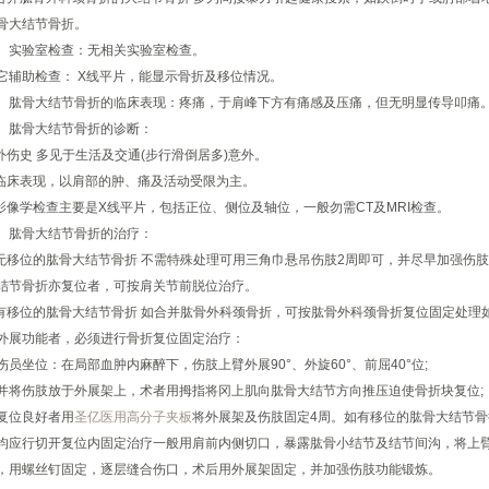
骨大结节骨折。
实验室检查：无相关实验室检查。
助检查： X线平片，能显示骨折及移位情况。
骨大结节骨折的临床表现：疼痛，于肩峰下方有痛感及压痛，但无明显传导叩痛
肱骨大结节骨折的诊断：
伤史 多见于生活及交通(步行滑倒居多)意外。
床表现，以肩部的肿、痛及活动受限为主。
像学检查主要是X线平片，包括正位、侧位及轴位，一般勿需CT及MRI检查。
肱骨大结节骨折的治疗：
移位的肱骨大结节骨折 不需特殊处理可用三角巾悬吊伤肢2周即可，并尽早加强伤
结节骨折亦复位者，可按肩关节前脱位治疗。
移位的肱骨大结节骨折 如合并肱骨外科颈骨折，可按肱骨外科颈骨折复位固定处理
外展功能者，必须进行骨折复位固定治疗：
坐位：在局部血肿内麻醉下，伤肢上臂外展90°、外旋60°、前屈40°位;
伤肢放于外展架上，术者用拇指将冈上肌向肱骨大结节方向推压迫使骨折块复位;
位良好者用
圣亿医用高分子夹板
将外展架及伤肢固定4周。如有移位的肱骨大结节
均应行切开复位内固定治疗一般用肩前内侧切口，暴露肱骨小结节及结节间沟，将上
，用螺丝钉固定，逐层缝合伤口，术后用外展架固定，并加强伤肢功能锻炼。