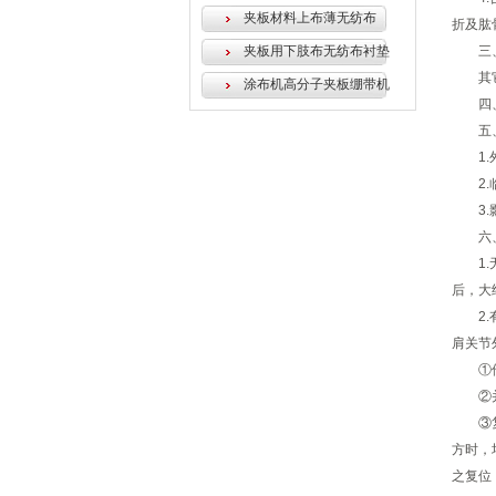
夹板材料上布薄无纺布
折及肱
夹板用下肢布无纺布衬垫
三、
其它辅
涂布机高分子夹板绷带机
四、肱
五、
1.外
2.临
3.影
六、
1.无
后，大
2.有
肩关节
①伤员
②并将
③复
方时，
之复位