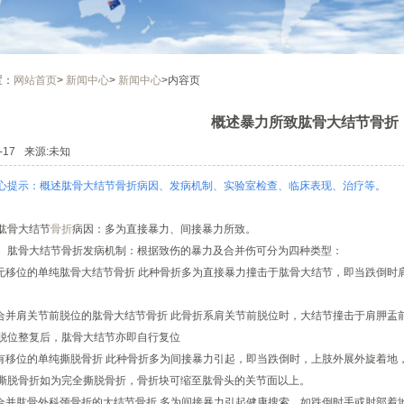
置：
网站首页
>
新闻中心
>
新闻中心
>内容页
概述暴力所致肱骨大结节骨折
-17
来源:未知
心提示：概述肱骨大结节骨折病因、发病机制、实验室检查、临床表现、治疗等。
肱骨大结节
骨折
病因：多为直接暴力、间接暴力所致。
骨大结节骨折发病机制：根据致伤的暴力及合并伤可分为四种类型：
移位的单纯肱骨大结节骨折 此种骨折多为直接暴力撞击于肱骨大结节，即当跌倒时
并肩关节前脱位的肱骨大结节骨折 此骨折系肩关节前脱位时，大结节撞击于肩胛盂
脱位整复后，肱骨大结节亦即自行复位
移位的单纯撕脱骨折 此种骨折多为间接暴力引起，即当跌倒时，上肢外展外旋着地
撕脱骨折如为完全撕脱骨折，骨折块可缩至肱骨头的关节面以上。
并肱骨外科颈骨折的大结节骨折 多为间接暴力引起健康搜索，如跌倒时手或肘部着