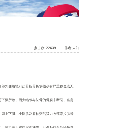
点击数: 22639 作者:未知
肩部外侧着地引起骨折骨折块很少有严重移位或无
前下缘所致，因大结节与肱骨的骨膜未断裂，当肩
，冈上下肌、小圆肌及肩袖突然猛力收缩牵拉肱骨
地，暴力沿上肢向肩部冲击，可引起肱骨外科颈骨