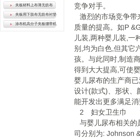
竞争对手。
夹板材料上布薄无纺布
夹板用下肢布无纺布衬垫
激烈的市场竞争带
涂布机高分子夹板绷带机
质量的提高。如P &G
儿装,两种婴儿装,一
别,均为白色,但其
孩。与此同时,制造
得到大大提高,可使
婴儿尿布的生产商已
设计(款式)、形状
能开发出更多满足消
2 妇女卫生巾
与婴儿尿布相关的
司分别为: Johnson &