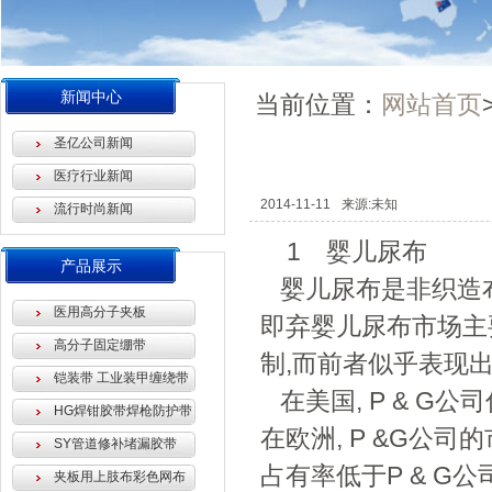
新闻中心
当前位置：
网站首页
圣亿公司新闻
医疗行业新闻
2014-11-11
来源:未知
流行时尚新闻
1 婴儿尿布
产品展示
婴儿尿布是非织造布
医用高分子夹板
即弃婴儿尿布市场主要被Pr
高分子固定绷带
制,而前者似乎表现
铠装带 工业装甲缠绕带
在美国, P & G公司
HG焊钳胶带焊枪防护带
在欧洲, P &G公
SY管道修补堵漏胶带
占有率低于P & G
夹板用上肢布彩色网布